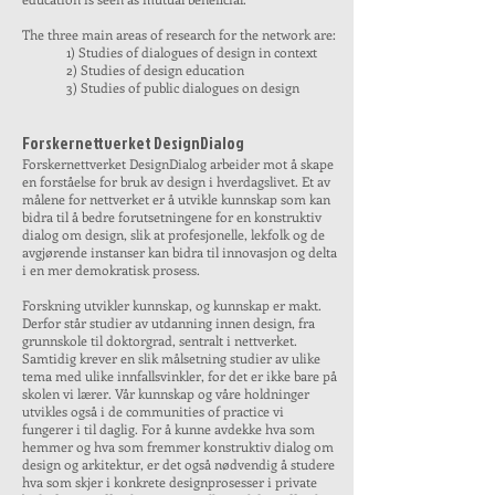
The three main areas of research for the network are:
1) Studies of dialogues of design in context
2) Studies of design education
3) Studies of public dialogues on design
Forskernettverket DesignDialog
Forskernettverket DesignDialog arbeider mot å skape
en forståelse for bruk av design i hverdagslivet. Et av
målene for nettverket er å utvikle kunnskap som kan
bidra til å bedre forutsetningene for en konstruktiv
dialog om design, slik at profesjonelle, lekfolk og de
avgjørende instanser kan bidra til innovasjon og delta
i en mer demokratisk prosess.
Forskning utvikler kunnskap, og kunnskap er makt.
Derfor står studier av utdanning innen design, fra
grunnskole til doktorgrad, sentralt i nettverket.
Samtidig krever en slik målsetning studier av ulike
tema med ulike innfallsvinkler, for det er ikke bare på
skolen vi lærer. Vår kunnskap og våre holdninger
utvikles også i de communities of practice vi
fungerer i til daglig. For å kunne avdekke hva som
hemmer og hva som fremmer konstruktiv dialog om
design og arkitektur, er det også nødvendig å studere
hva som skjer i konkrete designprosesser i private