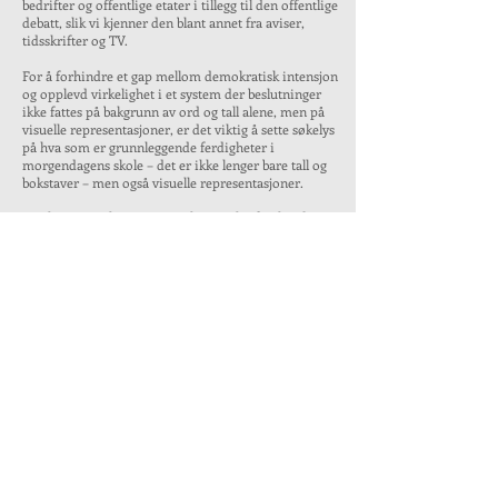
bedrifter og offentlige etater i tillegg til den offentlige
debatt, slik vi kjenner den blant annet fra aviser,
tidsskrifter og TV.
For å forhindre et gap mellom demokratisk intensjon
og opplevd virkelighet i et system der beslutninger
ikke fattes på bakgrunn av ord og tall alene, men på
visuelle representasjoner, er det viktig å sette søkelys
på hva som er grunnleggende ferdigheter i
morgendagens skole – det er ikke lenger bare tall og
bokstaver – men også visuelle representasjoner.
Forskernettverket DesignDialog samler forskende
designere, arkitekter og designdidaktikere fra ulike
institusjoner. Et sentralt mål for forskernettverket
DesignDialog er å utvikle kunnskap som kan bidra til
å styrke forskningsfeltet og dermed bidra til å styrke
demokratisk bruker­medvirkning, innovasjon og
konstruktiv dialog om design - i vid betydning.
Kombinasjonen av å studere det som skjer innen
design i samfunnet og det som skjer innen
designutdanning og formidling sees på som gjensidig
utviklende.
Nettverket har tre hovedområder for forskning:
1) Studier av dialog om design i bedrifter og
miljø
2) Studier av utdanning innen design