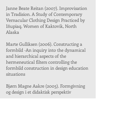
Janne Beate Reitan (2007). Improvisation
in Tradision. A Study of Contemporary
Vernacular Clothing Design Practiced by
Iñupiaq. Women of Kaktovik, North
Alaska
Marte Gulliksen (2006). Constructing a
formbild -An inquiry into the dynamical
and hierarchical aspects of the
hermeneutical filters controlling the
formbild construction in design education
situations
Bjørn Magne Aakre (2005). Formgivning
og design i et didaktisk perspektiv
Ellen Sæthre-Mcguirk (2003). Susanne K.
Langer: a theory of art and its application
to Barnett Newman and Mark Rothko's
work of art
Aslaug Nyrnes (2002). Didaktisk praksis i